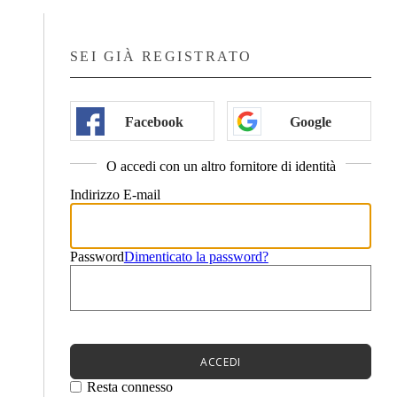
Recalculati
SEI GIÀ REGISTRATO
00
Spedizione
0
€
00
Totale
0
€
Facebook
Google
PROCEDI
Carrello
O accedi con un altro fornitore di identità
Indirizzo E-mail
Password
Dimenticato la password?
ACCEDI
Resta connesso