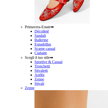
Primavera-Estate➡
Décolleté
Sandali
Ballerine
Espadrillas
Scarpe casual
Ciabatte
Scegli il tuo stile➡
Sportive & Casual
Tronchetti
Stivaletti
Anfibi
Zeppe
Stivali
Zeppe