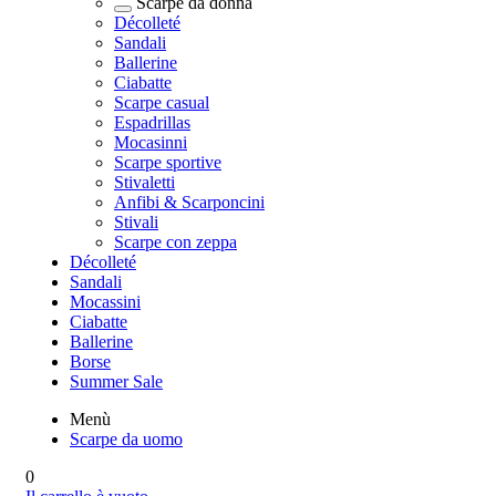
Scarpe da donna
Décolleté
Sandali
Ballerine
Ciabatte
Scarpe casual
Espadrillas
Mocasinni
Scarpe sportive
Stivaletti
Anfibi & Scarponcini
Stivali
Scarpe con zeppa
Décolleté
Sandali
Mocassini
Ciabatte
Ballerine
Borse
Summer Sale
Menù
Scarpe da uomo
0