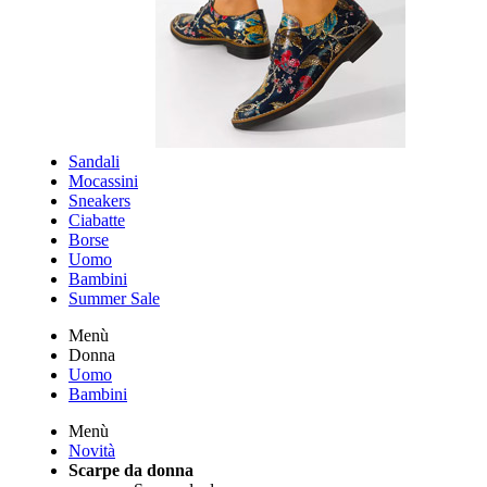
Sandali
Mocassini
Sneakers
Ciabatte
Borse
Uomo
Bambini
Summer Sale
Menù
Donna
Uomo
Bambini
Menù
Novità
Scarpe da donna