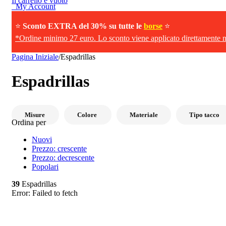
Il carrello è vuoto
My Account
⭐
Sconto EXTRA del 30% su tutte le
borse
⭐
*Ordine minimo 27 euro. Lo sconto viene applicato direttamente ne
Pagina Iniziale
/
Espadrillas
Espadrillas
Misure
Colore
Materiale
Tipo tacco
Ordina per
Nuovi
Prezzo: crescente
Prezzo: decrescente
Popolari
39
Espadrillas
Error:
Failed to fetch