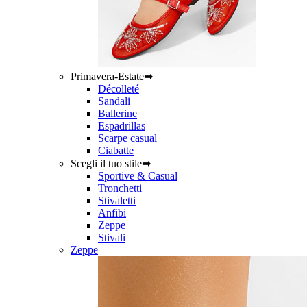
Primavera-Estate➡
Décolleté
Sandali
Ballerine
Espadrillas
Scarpe casual
Ciabatte
Scegli il tuo stile➡
Sportive & Casual
Tronchetti
Stivaletti
Anfibi
Zeppe
Stivali
Zeppe