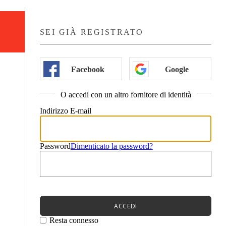
Recalculati
SEI GIÀ REGISTRATO
00
Spedizione
0
€
00
Totale
0
€
Facebook
Google
PROCEDI
Carrello
O accedi con un altro fornitore di identità
Indirizzo E-mail
Password
Dimenticato la password?
ACCEDI
Resta connesso