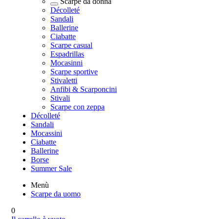
Scarpe da donna
Décolleté
Sandali
Ballerine
Ciabatte
Scarpe casual
Espadrillas
Mocasinni
Scarpe sportive
Stivaletti
Anfibi & Scarponcini
Stivali
Scarpe con zeppa
Décolleté
Sandali
Mocassini
Ciabatte
Ballerine
Borse
Summer Sale
Menù
Scarpe da uomo
0