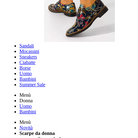
Sandali
Mocassini
Sneakers
Ciabatte
Borse
Uomo
Bambini
Summer Sale
Menù
Donna
Uomo
Bambini
Menù
Novità
Scarpe da donna