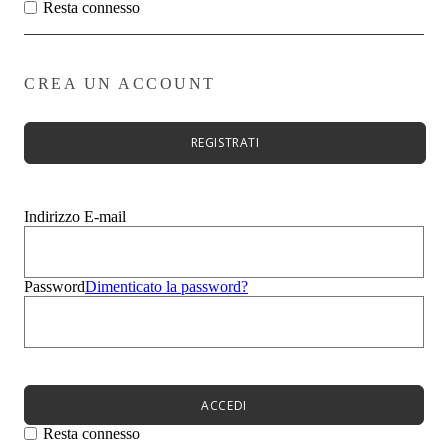
Zeppe
Resta connesso
Stivali
Zeppe
Evento
Sandali
CREA UN ACCOUNT
Mocassini
Sneakers
Ciabatte
REGISTRATI
Borse
Uomo
Bambini
Summer Sale
Indirizzo E-mail
Menù
Donna
Uomo
Password
Dimenticato la password?
Bambini
Menù
Novità
Scarpe da donna
Scarpe da donna
Décolleté
ACCEDI
Sandali
Ballerine
Resta connesso