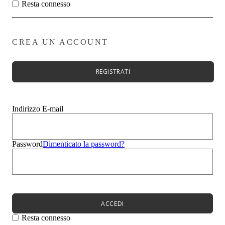
Zeppe
Resta connesso
Stivali
Zeppe
Evento
Sandali
CREA UN ACCOUNT
Mocassini
Sneakers
Ciabatte
REGISTRATI
Borse
Uomo
Bambini
Summer Sale
Indirizzo E-mail
Menù
Donna
Uomo
Password
Dimenticato la password?
Bambini
Menù
Novità
Scarpe da donna
Scarpe da donna
Décolleté
ACCEDI
Sandali
Ballerine
Resta connesso