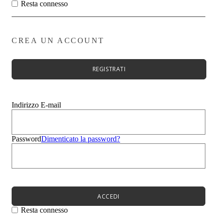
Zeppe
Resta connesso
Stivali
Zeppe
Evento
Sandali
CREA UN ACCOUNT
Mocassini
Sneakers
Ciabatte
REGISTRATI
Borse
Uomo
Bambini
Summer Sale
Indirizzo E-mail
Menù
Donna
Uomo
Password
Dimenticato la password?
Bambini
Menù
Novità
Scarpe da donna
Scarpe da donna
Décolleté
ACCEDI
Sandali
Ballerine
Resta connesso