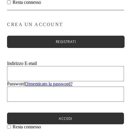
Zeppe
Resta connesso
Stivali
Zeppe
Evento
Sandali
CREA UN ACCOUNT
Mocassini
Sneakers
Ciabatte
REGISTRATI
Borse
Uomo
Bambini
Summer Sale
Indirizzo E-mail
Menù
Donna
Uomo
Password
Dimenticato la password?
Bambini
Menù
Novità
Scarpe da donna
Scarpe da donna
Décolleté
ACCEDI
Sandali
Ballerine
Resta connesso