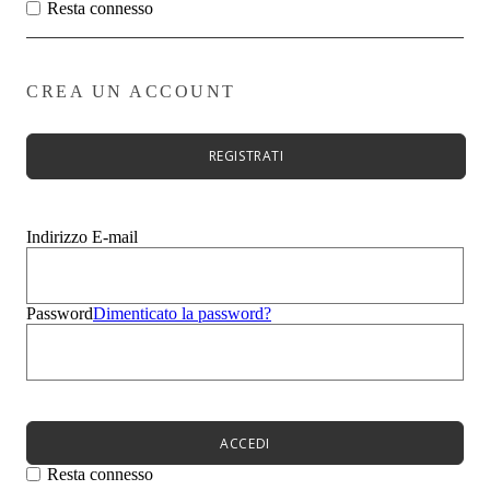
Zeppe
Resta connesso
Stivali
Zeppe
Evento
Sandali
CREA UN ACCOUNT
Mocassini
Sneakers
Ciabatte
REGISTRATI
Borse
Uomo
Bambini
Summer Sale
Indirizzo E-mail
Menù
Donna
Uomo
Password
Dimenticato la password?
Bambini
Menù
Novità
Scarpe da donna
Scarpe da donna
Décolleté
ACCEDI
Sandali
Ballerine
Resta connesso