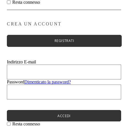
Zeppe
Resta connesso
Stivali
Zeppe
Evento
Sandali
CREA UN ACCOUNT
Mocassini
Sneakers
Ciabatte
REGISTRATI
Borse
Uomo
Bambini
Summer Sale
Indirizzo E-mail
Menù
Donna
Uomo
Password
Dimenticato la password?
Bambini
Menù
Novità
Scarpe da donna
Scarpe da donna
Décolleté
ACCEDI
Sandali
Ballerine
Resta connesso