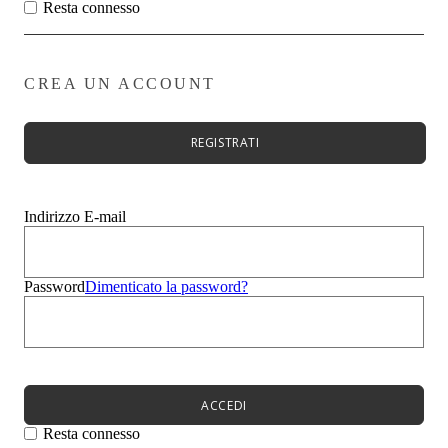
Zeppe
Resta connesso
Stivali
Zeppe
Evento
Sandali
CREA UN ACCOUNT
Mocassini
Sneakers
Ciabatte
REGISTRATI
Borse
Uomo
Bambini
Summer Sale
Indirizzo E-mail
Menù
Donna
Uomo
Password
Dimenticato la password?
Bambini
Menù
Novità
Scarpe da donna
Scarpe da donna
Décolleté
ACCEDI
Sandali
Ballerine
Resta connesso