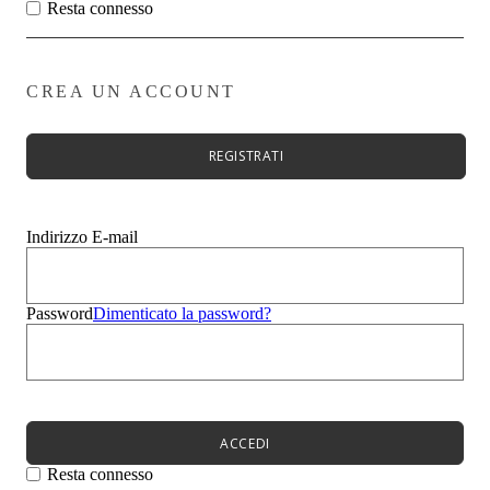
Zeppe
Resta connesso
Stivali
Zeppe
Evento
Sandali
CREA UN ACCOUNT
Mocassini
Sneakers
Ciabatte
REGISTRATI
Borse
Uomo
Bambini
Summer Sale
Indirizzo E-mail
Menù
Donna
Uomo
Password
Dimenticato la password?
Bambini
Menù
Novità
Scarpe da donna
Scarpe da donna
Décolleté
ACCEDI
Sandali
Ballerine
Resta connesso